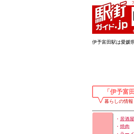
伊予富田駅は愛媛県
「伊予富
暮らしの情報
・
居酒
・
焼肉
・
ラー