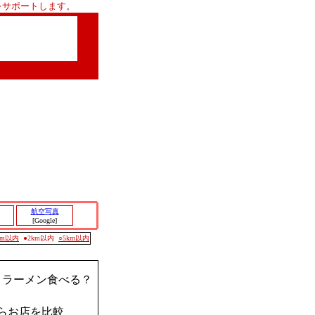
をサポートします。
航空写真
[Google]
0m以内
●2km以内
○5km以内
？ラーメン食べる？
らお店を比較