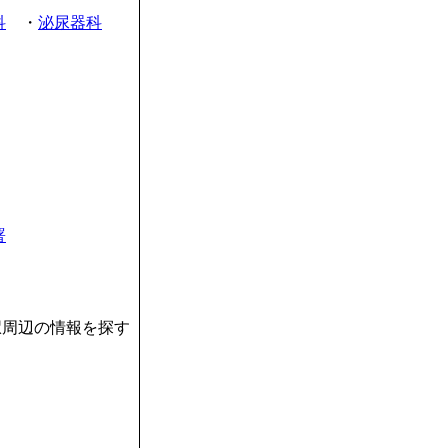
科
・
泌尿器科
署
駅周辺の情報を探す