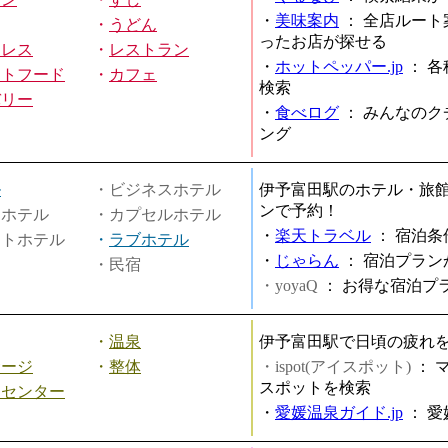
・
美味案内
：
全店ルート
・
うどん
ったお店が探せる
ミレス
・
レストラン
・
ホットペッパー.jp
：
各
ストフード
・
カフェ
検索
バリー
・
食べログ
：
みんなのク
ング
ル
・ビジネスホテル
伊予富田駅のホテル・旅
ンで予約！
ィホテル
・カプセルホテル
・
楽天トラベル
：
宿泊条
ートホテル
・
ラブホテル
・
じゃらん
：
宿泊プラン
・民宿
・yoyaQ
：
お得な宿泊プ
・
温泉
伊予富田駅で日頃の疲れ
サージ
・
整体
・ispot(アイスポット)
：
スポットを検索
スセンター
・
愛媛温泉ガイド.jp
：
愛