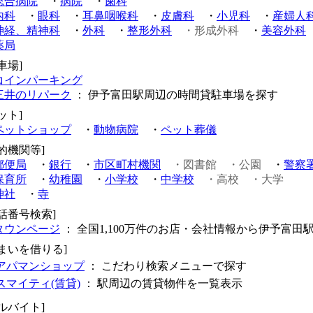
総合病院
・
病院
・
歯科
内科
・
眼科
・
耳鼻咽喉科
・
皮膚科
・
小児科
・
産婦人
神経、精神科
・
外科
・
整形外科
・形成外科
・
美容外科
薬局
車場]
コインパーキング
三井のリパーク
： 伊予富田駅周辺の時間貸駐車場を探す
ット]
ペットショップ
・
動物病院
・
ペット葬儀
的機関等]
郵便局
・
銀行
・
市区町村機関
・図書館
・公園
・
警察
保育所
・
幼稚園
・
小学校
・
中学校
・高校
・大学
神社
・
寺
電話番号検索]
タウンページ
： 全国1,100万件のお店・会社情報から伊予富田
住まいを借りる]
アパマンショップ
： こだわり検索メニューで探す
スマイティ(賃貸)
： 駅周辺の賃貸物件を一覧表示
ルバイト]