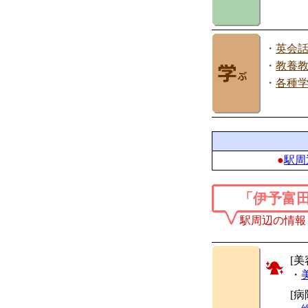
・
英会
・
教養
・
各種
●
駅周
「伊予富
駅周辺の情報
[美
・
[