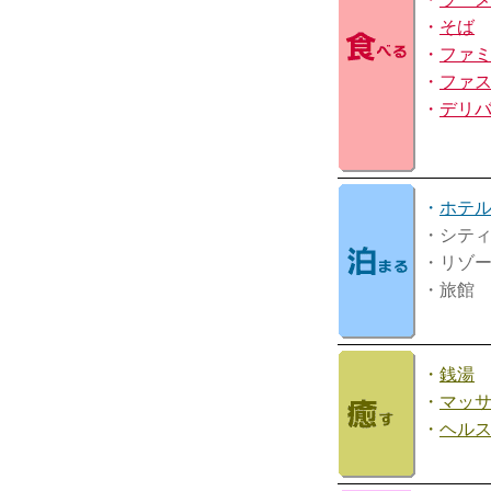
・
そば
・
ファ
・
ファ
・
デリ
・
ホテ
・シテ
・リゾ
・旅館
・
銭湯
・
マッ
・
ヘル