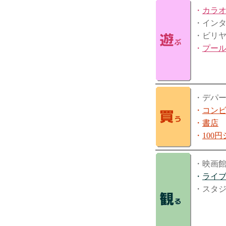
・
カラ
・イン
・ビリ
・
プー
・デパ
・
コン
・
書店
・
100
・映画
・
ライ
・スタ