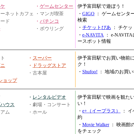
オケ
・
ゲームセンター
伊予富田駅で遊ぼう！
ターネットカフェ
・マンガ喫茶
・
GIGO
：
ゲームセンタ
検索
ヤード
・
パチンコ
・
チケットぴあ
：
チケッ
ル
・ボウリング
・
e-NAVITA
：
e-NAVI
ースポット情報
ート
・
スーパー
伊予富田駅でお買い物前
ク！
ビニ
・
ドラッグストア
・
Shufoo!
：
地域のお買い
・古本屋
円ショップ
館
・
レンタルビデオ
伊予富田駅で映画を観た
い！
ブハウス
・劇場・コンサート
・
e+（イープラス）
：
イ
ジアム
・ホール
約
・
Movie Walker
：
映画館
をチェック