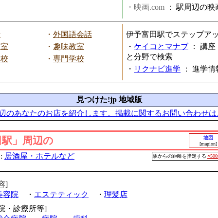
・映画.com
：
駅周辺の映
話
・
外国語会話
伊予富田駅でステップア
教室
・
趣味教室
・
ケイコとマナブ
：
講座
と分野で検索
学校
・
専門学校
・
リクナビ進学
：
進学情
見つけた!jp 地域版
辺のあなたのお店を紹介します。掲載に関するお問い合わせは
田駅」周辺の
地図
[mapion]
:
居酒屋・ホテルなど
駅からの距離を指定する
○50
容]
美容院
・
エステティック
・
理髪店
病院・診療所等]