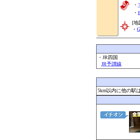
・
・
[地
・
G
・JR四国
JR予讃線
5km以内に他の駅