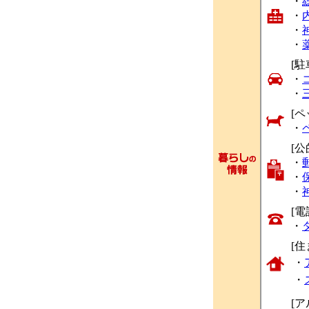
・
・
・
・
[駐
・
・
[ペ
・
[公
・
・
・
[
・
[
・
・
[ア