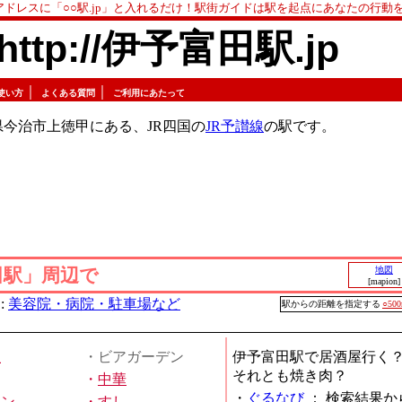
アドレスに「○○駅.jp」と入れるだけ！駅街ガイドは駅を起点にあなたの行動
http://伊予富田駅.jp
｜
｜
使い方
よくある質問
ご利用にあたって
今治市上徳甲にある、JR四国の
JR予讃線
の駅です。
田駅」周辺で
地図
[mapion]
:
美容院・病院・駐車場など
駅からの距離を指定する
○50
屋
・ビアガーデン
伊予富田駅で居酒屋行く
それとも焼き肉？
・
中華
・
ぐるなび
：
検索結果か
メン
・
すし