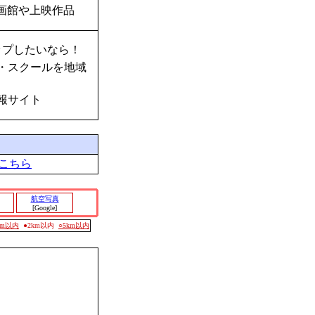
画館や上映作品
ップしたいなら！
・スクールを地域
報サイト
こちら
航空写真
[Google]
0m以内
●2km以内
○5km以内