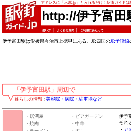
アドレスに「○○駅.jp」と入れるだけ！駅街ガイド
http://伊予富田
｜
｜
使い方
よくある質問
ご利用にあたって
伊予富田駅は愛媛県今治市上徳甲にある、JR四国の
JR予讃線
「伊予富田駅」周辺で
暮らしの情報
:
美容院・病院・駐車場など
・居酒屋
・ビアガーデン
伊予
それ
・焼肉
・中華
・
ぐ
・ラーメン
・すし