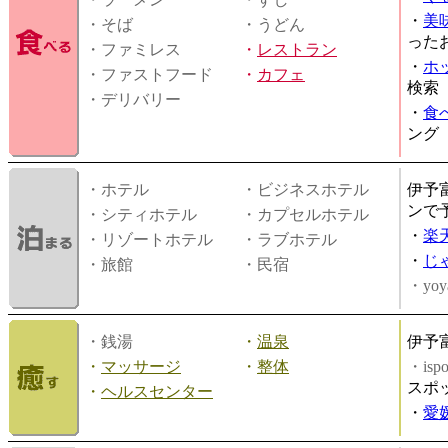
・
美
・そば
・うどん
った
・ファミレス
・
レストラン
・
ホ
・ファストフード
・
カフェ
検索
・デリバリー
・
食
ング
・ホテル
・ビジネスホテル
伊予
ンで
・シティホテル
・カプセルホテル
・
楽
・リゾートホテル
・ラブホテル
・
じ
・旅館
・民宿
・yoy
・銭湯
・
温泉
伊予
・
マッサージ
・
整体
・is
スポ
・
ヘルスセンター
・
愛