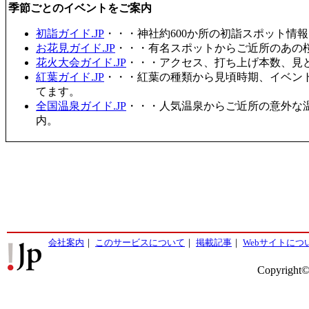
季節ごとのイベントをご案内
初詣ガイド.JP
・・・神社約600か所の初詣スポット情
お花見ガイド.JP
・・・有名スポットからご近所のあの桜
花火大会ガイド.JP
・・・アクセス、打ち上げ本数、見
紅葉ガイド.JP
・・・紅葉の種類から見頃時期、イベン
てます。
全国温泉ガイド.JP
・・・人気温泉からご近所の意外な
内。
会社案内
｜
このサービスについて
｜
掲載記事
｜
Webサイトにつ
Copyright©2