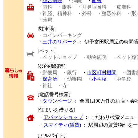
・
総合病院
・病院
・
歯科
・内科
・眼科
・耳鼻咽喉科
・皮膚科
・神経、精神科
・外科
・整形外科
・形
・薬局
[駐車場]
・コインパーキング
・
三井のリパーク
： 伊予富田駅周辺の時間
[ペット]
・ペットショップ
・動物病院
・ペット葬
[公的機関等]
・郵便局
・銀行
・
市区町村機関
・図書
・
保育所
・幼稚園
・
小学校
・中学校
・神社
・寺
[電話番号検索]
・
タウンページ
： 全国1,100万件のお店
[住まいを借りる]
・
アパマンショップ
： こだわり検索メニュ
・
スマイティ(賃貸)
： 駅周辺の賃貸物件を
[アルバイト]