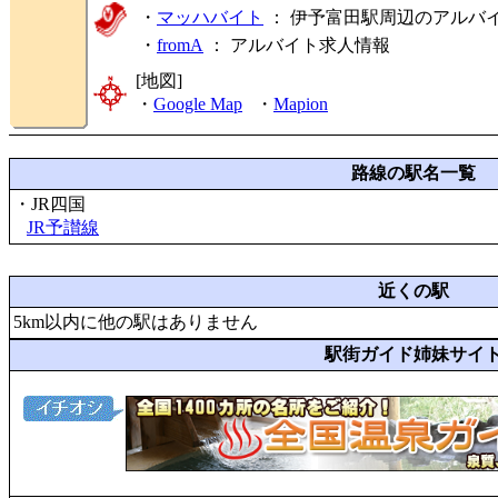
・
マッハバイト
： 伊予富田駅周辺のアルバ
・
fromA
：
アルバイト求人情報
[地図]
・
Google Map
・
Mapion
路線の駅名一覧
・JR四国
JR予讃線
近くの駅
5km以内に他の駅はありません
駅街ガイド姉妹サイ