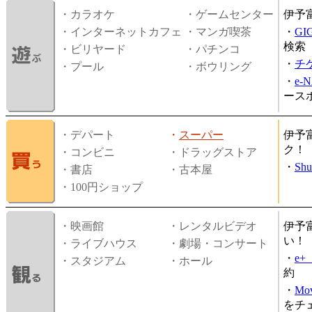
・カラオケ
・ゲームセンター
伊予
・インターネットカフェ
・マンガ喫茶
・
GI
検索
・ビリヤード
・パチンコ
・
チ
・プール
・ボウリング
・
e-
ース
・デパート
・
スーパー
伊予
ク！
・コンビニ
・ドラッグストア
・
Shu
・書店
・古本屋
・100円ショップ
・映画館
・レンタルビデオ
伊予
い！
・ライブハウス
・劇場・コンサート
・
e
・スタジアム
・ホール
約
・
Mov
をチ