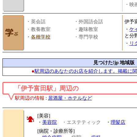
・映画
・英会話
・外国語会話
伊予
・教養教室
・趣味教室
・
ケ
と分
・
各種学校
・専門学校
・
リ
見つけた!jp 地域版
●
駅周辺のあなたのお店を紹介します。掲載に
「伊予富田駅」周辺の
駅周辺の情報
:
居酒屋・ホテルなど
[美容]
・
美容院
・エステティック
・
理髪店
[病院・診療所等]